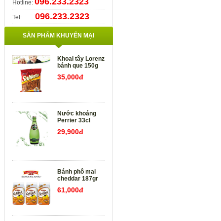
096.233.2323
Hotline:
096.233.2323
Tel:
SẢN PHẨM KHUYẾN MẠI
Khoai tây Lorenz
bánh que 150g
35,000đ
Nước khoáng
Perrier 33cl
29,900đ
Bánh phô mai
cheddar 187gr
61,000đ