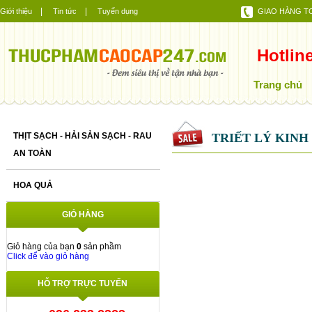
|
|
Giới thiệu
Tin tức
Tuyển dụng
GIAO HÀNG TO
Hotlin
Trang chủ
THỊT SẠCH - HẢI SẢN SẠCH - RAU
TRIẾT LÝ KIN
AN TOÀN
HOA QUẢ
GIỎ HÀNG
Giỏ hàng của bạn
0
sản phầm
Click để vào giỏ hàng
HỖ TRỢ TRỰC TUYẾN